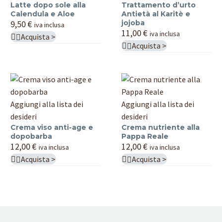
Latte dopo sole alla
Trattamento d’urto
sole
Antietà
Calendula e Aloe
Antietà al Karitè e
alla
al
9,50
€
jojoba
iva inclusa
Calendula
Karitè
11,00
€
iva inclusa
Acquista >

e
e
Acquista >

Aloe
jojoba
Crema
Crema
Aggiungi alla lista dei
Aggiungi alla lista dei
viso
nutriente
desideri
desideri
Crema viso anti-age e
Crema nutriente alla
anti-
alla
dopobarba
Pappa Reale
age
Pappa
12,00
€
12,00
€
iva inclusa
iva inclusa
e
Reale
Acquista >
Acquista >


dopobarba