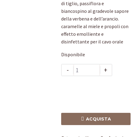
di tiglio, passiflora e
biancospino al gradevole sapore
della verbena e dell’arancio.
caramelle al miele e propoli con
effetto emolliente e
disinfettante per il cavo orale
Disponibile
Confezione
-
+
benessere
quantità

ACQUISTA