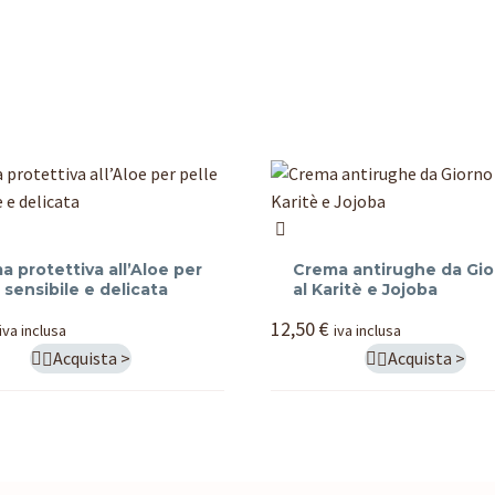
Crema
va
antirughe
a protettiva all’Aloe per
Crema antirughe da Gi
da
 sensibile e delicata
al Karitè e Jojoba
Giorno
12,50
€
iva inclusa
iva inclusa
al
Acquista >
Acquista >


e
Karitè
e
Jojoba