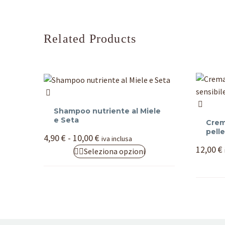
Related Products
Shampoo
Crema
nutriente
Shampoo nutriente al Miele
protetti
al
e Seta
Crem
all’Aloe
Miele
pelle
Fascia
4,90
€
-
10,00
€
iva inclusa
per
e
di
12,00
€
Questo
Seleziona opzioni
prezzo:
pelle
Seta
da
prodotto
sensibil
4,90 €
ha
e
a
più
10,00 €
delicata
varianti.
Le