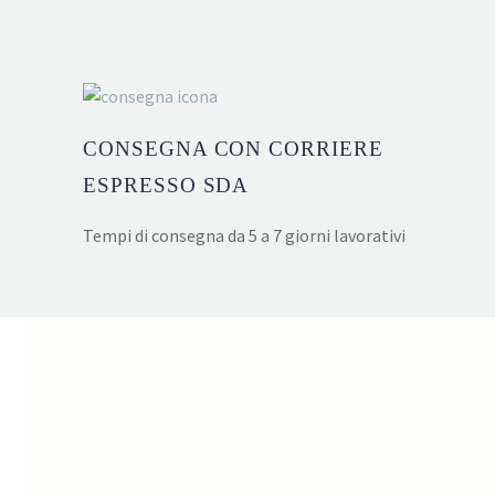
opzioni
possono
essere
scelte
nella
pagina
CONSEGNA CON CORRIERE
del
ESPRESSO SDA
prodotto
Tempi di consegna da 5 a 7 giorni lavorativi