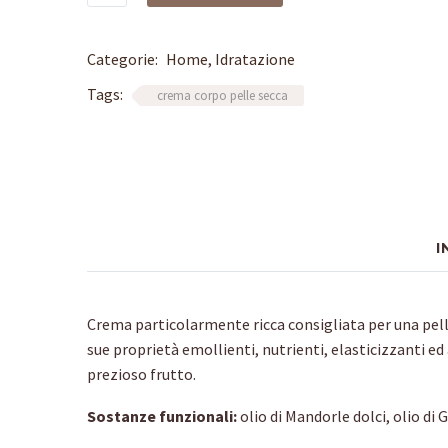
per
il
corpo
Categorie:
Home
,
Idratazione
all'olio
Tags:
crema corpo pelle secca
di
Mandorle
Dolci
quantità
I
Crema particolarmente ricca consigliata per una pell
sue proprietà emollienti, nutrienti, elasticizzanti e
prezioso frutto.
Sostanze funzionali:
olio di Mandorle dolci, olio di 