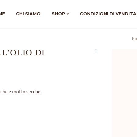
ME
CHI SIAMO
SHOP >
CONDIZIONI DI VENDITA
H
L’OLIO DI
iche e molto secche.