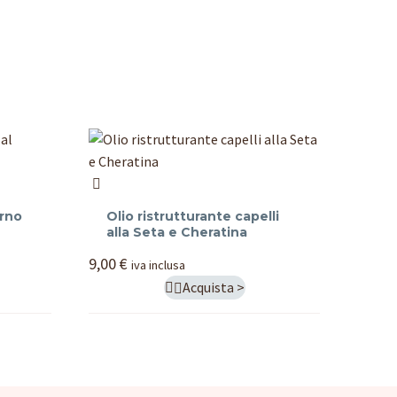
Olio
ristrutturante
orno
Olio ristrutturante capelli
capelli
alla Seta e Cheratina
alla
9,00
€
iva inclusa
Seta
Acquista >

e
Cheratina